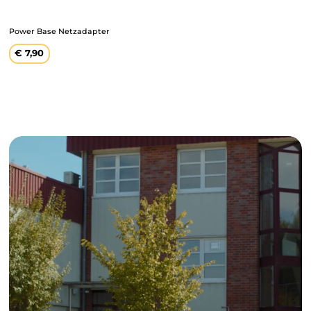
Power Base Netzadapter
Regulärer
€ 7,90
Preis