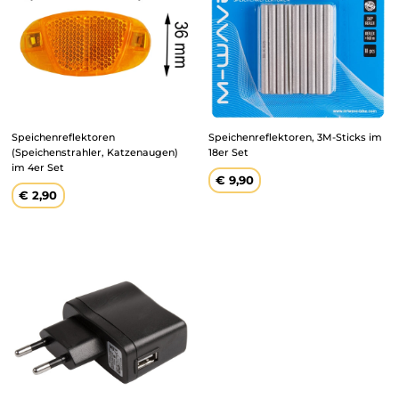
FAQ
Antworten
auf die
häufigsten
Fragen.
Speichenreflektoren
Speichenreflektoren, 3M-Sticks im
Blog
(Speichenstrahler, Katzenaugen)
18er Set
Tipps,
im 4er Set
Regulärer
€ 9,90
Trends und
Preis
Regulärer
€ 2,90
Geschichten
Preis
aus der
Fahrradwelt.
Power Base Netzadapter