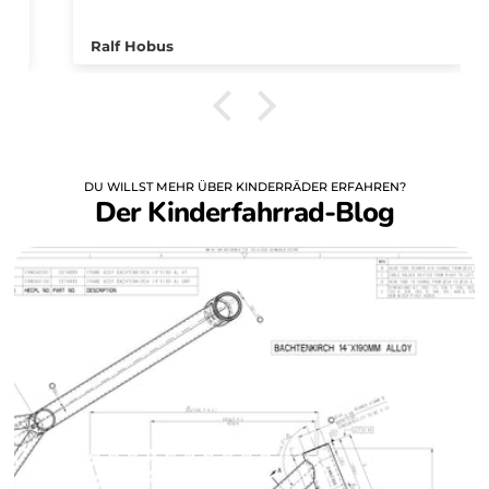
BAXI
Ralf Hobus
FIZZ
LITE
DU WILLST MEHR ÜBER KINDERRÄDER ERFAHREN?
Litt
Der Kinderfahrrad-Blog
THRI