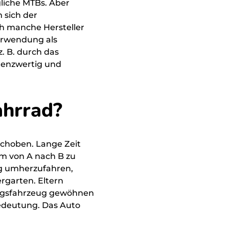
liche MTBs. Aber
Fahrr
 sich der
Zubeh
ch manche Hersteller
Verwendung als
Ersat
. B. durch das
grenzwertig und
Sales
Ware
ahrrad?
'meip
AER
schoben. Lange Zeit
um von A nach B zu
BAXI
ig umherzufahren,
rgarten. Eltern
ltagsfahrzeug gewöhnen
FIZZ 
Bedeutung. Das Auto
LITE