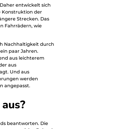
 Daher entwickelt sich
Littl
e Konstruktion der
längere Strecken. Das
THRI
en Fahrrädern, wie
h Nachhaltigkeit durch
 ein paar Jahren.
gend aus leichterem
der aus
agt. Und aus
ührungen werden
en angepasst.
 aus?
rads beantworten. Die