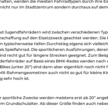
halten, werden die meisten Fahrradtypen durch ihre E
r nicht nur im Stadtzentrum sondern durchaus auf de
nd Jugendfahrrädern wird zwischen verschiedenen Typ
Anschaffung auf den Eisatzzweck geachtet werden. Die 
 typischerweise tiefen Durchstieg eigene sich vielleic
 als Spielfahrrad. Die sportlicheren Ausführungen, de
ind recht gut für längere Strecken geeignet. Zum Beisp
derfahrräder auf Basis eines BMX-Rades werden nach w
Bikes (unter 20“) sind dann aber eigentlich noch nicht 
BMX-Rahmengeometiren auch nicht so gut für kleine Ki
 sehr hoch ist.
hr sportliche Zwecke werden meistens erst ab 20“ ange
dem Grundschulalter. Ab dieser Größe finden auch nebe