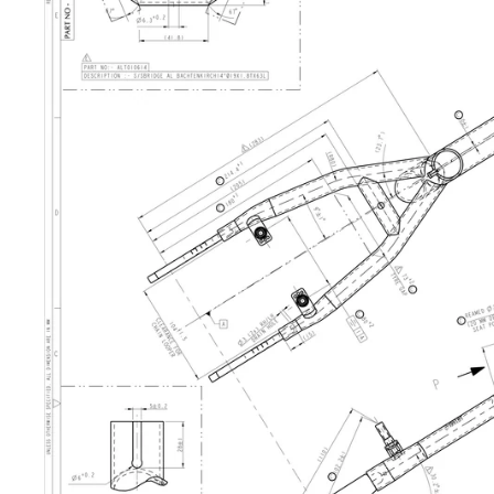
Junior-
Bikes
Coole
Bikes für
junge
Entdecker.
Zubehör
Alles, was das
Radfahren sicher
und komfortabel
macht.
Sales & B-
Ware
Starke
Angebote –
reduzierte
Preise für
clevere Käufer.