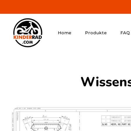
ZUM INHALT
SPRINGEN
Home
Produkte
FAQ
Home
Marken
Wissens
Entdecke Top-
Marken für
Kinderfahrräder.
Kinderräder
Perfekt für die
ersten
Abenteuer auf
zwei Rädern.