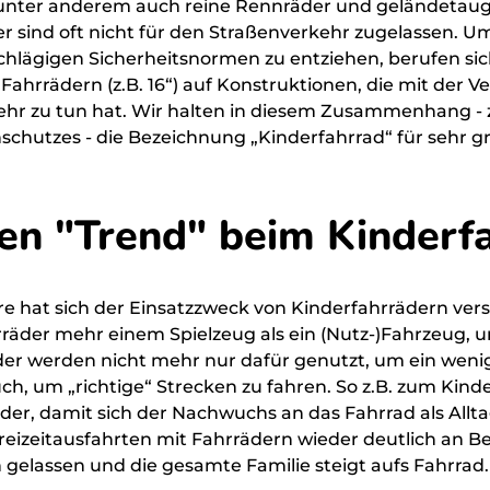
) unter anderem auch reine Rennräder und geländetaug
 sind oft nicht für den Straßenverkehr zugelassen. Um
chlägigen Sicherheitsnormen zu entziehen, berufen si
 Fahrrädern (z.B. 16“) auf Konstruktionen, die mit der 
ehr zu tun hat. Wir halten in diesem Zusammenhang - z
schutzes - die Bezeichnung „Kinderfahrrad“ für sehr 
nen "Trend" beim Kinderf
re hat sich der Einsatzzweck von Kinderfahrrädern ver
räder mehr einem Spielzeug als ein (Nutz-)Fahrzeug, 
er werden nicht mehr nur dafür genutzt, um ein wen
, um „richtige“ Strecken zu fahren. So z.B. zum Kinde
inder, damit sich der Nachwuchs an das Fahrrad als Al
eizeitausfahrten mit Fahrrädern wieder deutlich an 
 gelassen und die gesamte Familie steigt aufs Fahrrad.