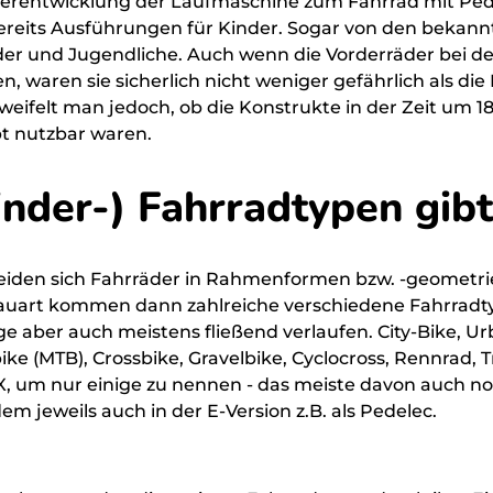
erentwicklung der Laufmaschine zum Fahrrad mit Ped
ereits Ausführungen für Kinder. Sogar von den bekan
der und Jugendliche. Auch wenn die Vorderräder bei 
n, waren sie sicherlich nicht weniger gefährlich als die
ifelt man jedoch, ob die Konstrukte in der Zeit um 18
t nutzbar waren.
nder-) Fahrradtypen gibt
eiden sich Fahrräder in Rahmenformen bzw. -geometri
auart kommen dann zahlreiche verschiedene Fahrradt
 aber auch meistens fließend verlaufen. City-Bike, Ur
ke (MTB), Crossbike, Gravelbike, Cyclocross, Rennrad, T
MX, um nur einige zu nennen - das meiste davon auch n
m jeweils auch in der E-Version z.B. als Pedelec.