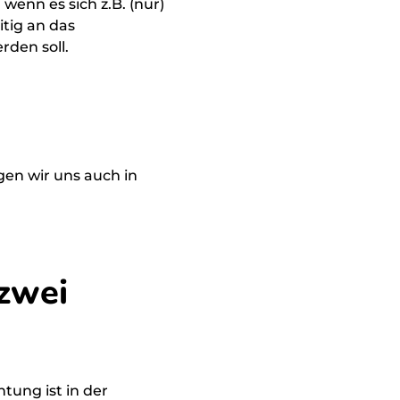
enn es sich z.B. (nur)
tig an das
rden soll.
gen wir uns auch in
 zwei
tung ist in der