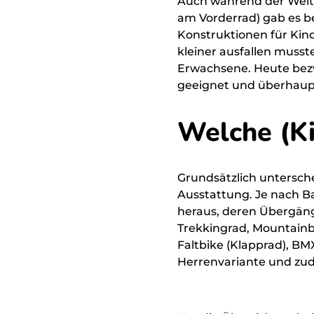
Auch während der Weit
am Vorderrad) gab es b
Konstruktionen für Kin
kleiner ausfallen musste
Erwachsene. Heute bezwe
geeignet und überhaup
Welche (Ki
Grundsätzlich untersch
Ausstattung. Je nach B
heraus, deren Übergänge
Trekkingrad, Mountainbi
Faltbike (Klapprad), B
Herrenvariante und zude