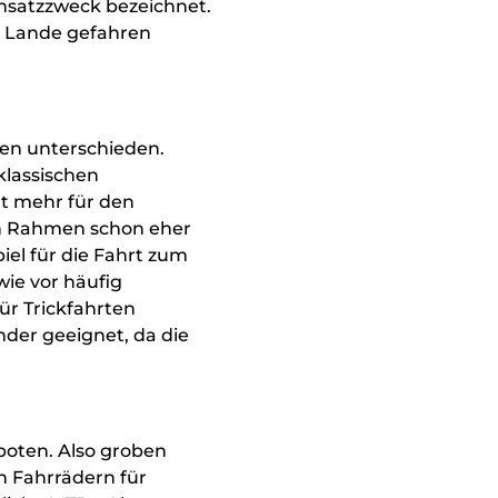
insatzzweck bezeichnet.
m Lande gefahren
en unterschieden.
klassischen
ht mehr für den
Noch 
ren Rahmen schon eher
Scha
iel für die Fahrt zum
ie vor häufig
Junio
für Trickfahrten
nder geeignet, da die
Kinde
Fahr
Klein
boten. Also groben
Kind
n Fahrrädern für