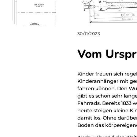
FAQ
Antworten
auf die
häufigsten
30/11/2023
Fragen.
Vom Urspr
Blog
Tipps,
Trends und
Geschichten
Kinder freuen sich reg
aus der
Fahrradwelt.
Kinderanhänger mit gen
fahren können. Den Wuns
gibt es schon sehr lange
Fahrrads. Bereits 1833 
heute steigen kleine Ki
damit los. Ohne darüb
Boden das körpereigene