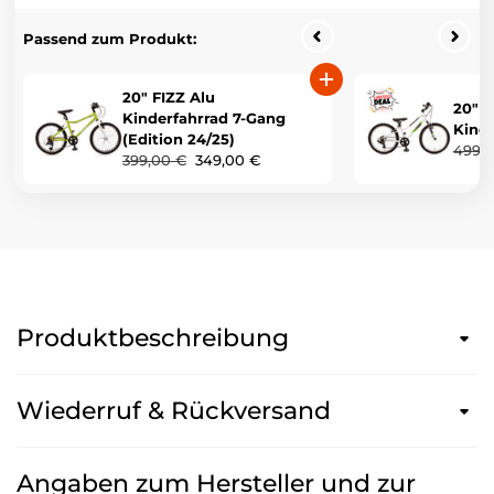
Passend zum Produkt:
20" FIZZ Alu
20" '
Kinderfahrrad 7-Gang
Kinde
(Edition 24/25)
499,
399,00 €
349,00 €
Produktbeschreibung
Wiederruf & Rückversand
Angaben zum Hersteller und zur