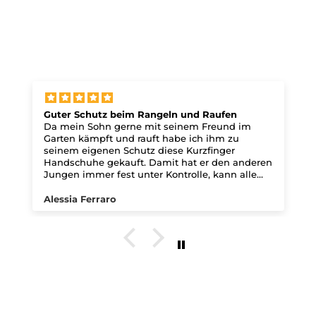
Guter Schutz beim Rangeln und Raufen
Da mein Sohn gerne mit seinem Freund im
Garten kämpft und rauft habe ich ihm zu
seinem eigenen Schutz diese Kurzfinger
Handschuhe gekauft. Damit hat er den anderen
Jungen immer fest unter Kontrolle, kann alle
Griffe ausführen und hat super Geschütze
Hände. Auch wenn er dem Jungen dabei den
Alessia Ferraro
Mund zuhält hat er durch die abgepolsterte
Innenhand mit den leichten Noppen innen
immer super geschütze Hände. Mit den
Handschuhen hat mein Sohn immer festen
Zugriff, egal ob er nun an einem Fahrradlenker
oder an einem Kind herumzerrt.