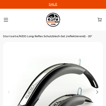
ZUM INHALT
SALE
SPRINGEN
Startseite
/
KIDO Long Reflex Schutzblech-Set (reflektierend) - 20"
Home
Marken
Entdecke Top-
Marken für
Kinderfahrräder.
Kinderräder
Perfekt für die
ersten
Abenteuer auf
zwei Rädern.