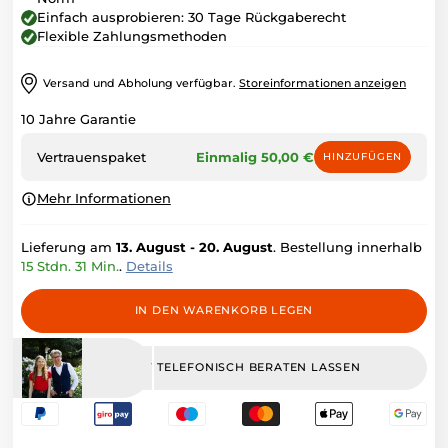
Einfach ausprobieren: 30 Tage Rückgaberecht
FAQ
Flexible Zahlungsmethoden
Antworten
auf die
Versand und Abholung verfügbar.
Storeinformationen anzeigen
häufigsten
Fragen.
10 Jahre Garantie
Vertrauenspaket
Einmalig 50,00 €
Blog
HINZUFÜGEN
Tipps,
Mehr Informationen
Trends und
Geschichten
aus der
Lieferung am
13. August - 20. August
. Bestellung innerhalb
Fahrradwelt.
15 Stdn. 31 Min.
.
Details
IN DEN WARENKORB LEGEN
JETZT TELEFONISCH BERATEN LASSEN