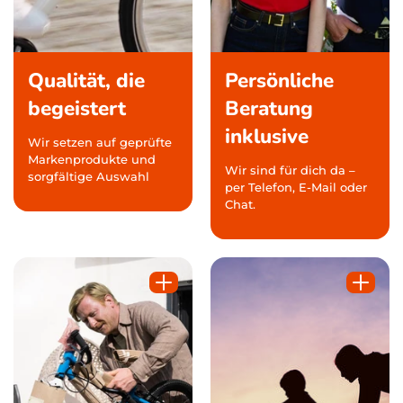
Qualität, die
Persönliche
begeistert
Beratung
inklusive
Wir setzen auf geprüfte
Markenprodukte und
Wir sind für dich da –
sorgfältige Auswahl
per Telefon, E-Mail oder
Chat.