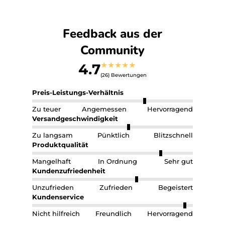
Feedback aus der
Community
★
★
★
★
★
4.7
(26) Bewertungen
Preis-Leistungs-Verhältnis
Zu teuer
Angemessen
Hervorragend
Versandgeschwindigkeit
Zu langsam
Pünktlich
Blitzschnell
Produktqualität
Mangelhaft
In Ordnung
Sehr gut
Kundenzufriedenheit
Unzufrieden
Zufrieden
Begeistert
Kundenservice
Nicht hilfreich
Freundlich
Hervorragend