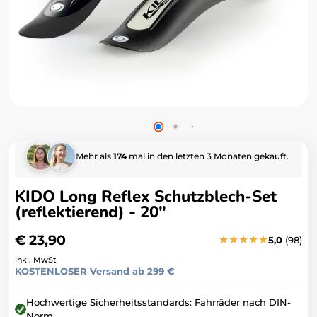
Junior-
Bikes
Coole
Bikes für
junge
Entdecker.
Zubehör
Alles, was das
Mehr als
174
mal in den letzten 3 Monaten gekauft.
Radfahren sicher
und komfortabel
macht.
KIDO Long Reflex Schutzblech-Set
(reflektierend) - 20"
Sales & B-
Ware
Regulärer
€ 23,90
★
★
★
★
★
5,0
(98)
Starke
Preis
inkl. MwSt
Angebote –
KOSTENLOSER Versand ab 299 €
reduzierte
Preise für
Hochwertige Sicherheitsstandards: Fahrräder nach DIN-
clevere Käufer.
Norm