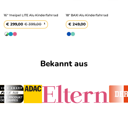
16" 'meipel LITE Alu Kinderfahrrad
18" BAXI Alu Kinderfahrrad
Verkaufspreis
€ 299,00
Regulärer
€ 399,00
¹
Regulärer
€ 249,00
Preis
Preis
Weiß
Aqua
Pink
Blau
Türkis
/
Grau
Bekannt aus