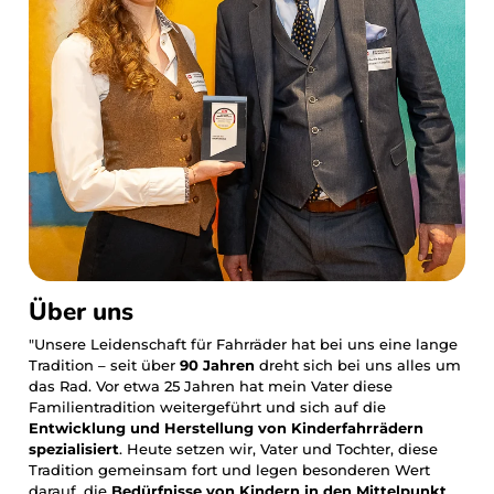
Sale
War
'mei
AER
BAXI
FIZZ
Über uns
LITE
"Unsere Leidenschaft für Fahrräder hat bei uns eine lange
Tradition – seit über
90 Jahren
dreht sich bei uns alles um
das Rad. Vor etwa 25 Jahren hat mein Vater diese
Litt
Familientradition weitergeführt und sich auf die
Entwicklung und Herstellung von Kinderfahrrädern
spezialisiert
. Heute setzen wir, Vater und Tochter, diese
THRI
Tradition gemeinsam fort und legen besonderen Wert
darauf, die
Bedürfnisse von Kindern in den Mittelpunkt