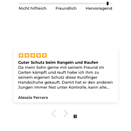
Nicht hilfreich
Freundlich
Hervorragend
Guter Schutz beim Rangeln und Raufen
Da mein Sohn gerne mit seinem Freund im
Garten kämpft und rauft habe ich ihm zu
seinem eigenen Schutz diese Kurzfinger
Handschuhe gekauft. Damit hat er den anderen
Jungen immer fest unter Kontrolle, kann alle
Griffe ausführen und hat super Geschütze
Hände. Auch wenn er dem Jungen dabei den
Alessia Ferraro
Mund zuhält hat er durch die abgepolsterte
Innenhand mit den leichten Noppen innen
immer super geschütze Hände. Mit den
Handschuhen hat mein Sohn immer festen
Zugriff, egal ob er nun an einem Fahrradlenker
oder an einem Kind herumzerrt.