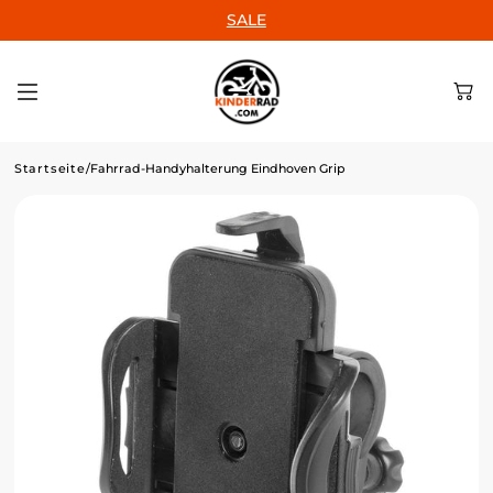
ZUM INHALT
SALE
SPRINGEN
Startseite
/
Fahrrad-Handyhalterung Eindhoven Grip
Home
Marken
Entdecke Top-
Marken für
Kinderfahrräder.
Kinderräder
Perfekt für die
ersten
Abenteuer auf
zwei Rädern.