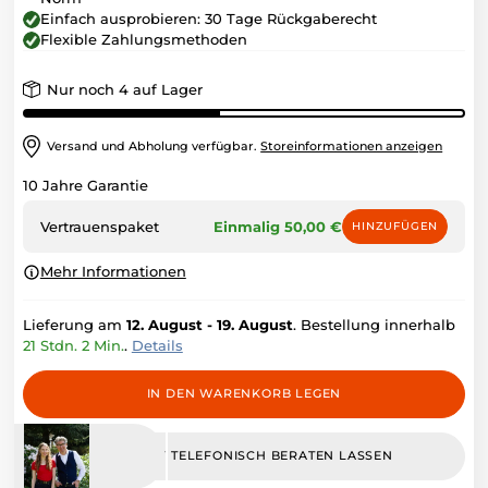
Einfach ausprobieren: 30 Tage Rückgaberecht
FAQ
Flexible Zahlungsmethoden
Antworten
auf die
Nur noch 4 auf Lager
häufigsten
Fragen.
Versand und Abholung verfügbar.
Storeinformationen anzeigen
Blog
10 Jahre Garantie
Tipps,
Trends und
Vertrauenspaket
Einmalig 50,00 €
HINZUFÜGEN
Geschichten
aus der
Mehr Informationen
Fahrradwelt.
Lieferung am
12. August - 19. August
. Bestellung innerhalb
21 Stdn. 2 Min.
.
Details
IN DEN WARENKORB LEGEN
JETZT TELEFONISCH BERATEN LASSEN