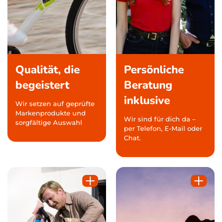
Qualität, die
Persönliche
begeistert
Beratung
inklusive
Wir setzen auf geprüfte
Markenprodukte und
Wir sind für dich da –
sorgfältige Auswahl
per Telefon, E-Mail oder
Chat.