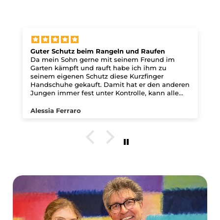
'mei
AER
Guter Schutz beim Rangeln und Raufen
Da mein Sohn gerne mit seinem Freund im
BAXI
Garten kämpft und rauft habe ich ihm zu
seinem eigenen Schutz diese Kurzfinger
Handschuhe gekauft. Damit hat er den anderen
FIZZ
Jungen immer fest unter Kontrolle, kann alle
Griffe ausführen und hat super Geschütze
Hände. Auch wenn er dem Jungen dabei den
Alessia Ferraro
LITE
Mund zuhält hat er durch die abgepolsterte
Innenhand mit den leichten Noppen innen
immer super geschütze Hände. Mit den
Litt
Handschuhen hat mein Sohn immer festen
Zugriff, egal ob er nun an einem Fahrradlenker
oder an einem Kind herumzerrt.
THRI
Mit zuverlässigen
Vom Helm bis zum
Versandpartnern sorgen
Ersatzreifen – bei uns
wir dafür, dass dein
findest du alles, was du
Fahrrad sicher und
für dein Kinderfahrrad
schnell ankommt. Du
brauchst. So bleibt das