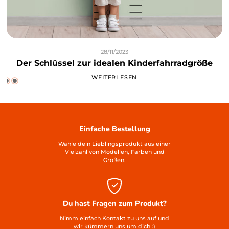
28/11/2023
Der Schlüssel zur idealen Kinderfahrradgröße
WEITERLESEN
Einfache Bestellung
Wähle dein Lieblingsprodukt aus einer
Vielzahl von Modellen, Farben und
Größen.
Du hast Fragen zum Produkt?
Nimm einfach Kontakt zu uns auf und
wir kümmern uns um dich :)