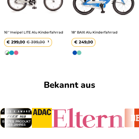
16" 'meipel LITE Alu Kinderfahrrad
18" BAXI Alu Kinderfahrrad
Verkaufspreis
€ 299,00
Regulärer
€ 399,00
¹
Regulärer
€ 249,00
Preis
Preis
Weiß
Aqua
Pink
Blau
Türkis
/
Grau
Bekannt aus