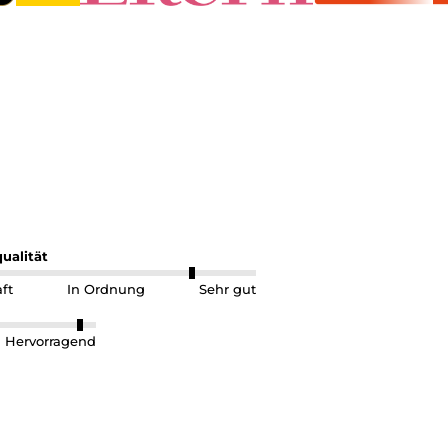
Fahrr
Zubeh
Ersat
Sales
Ware
'meip
ualität
AER
ft
In Ordnung
Sehr gut
BAXI
Hervorragend
FIZZ 
LITE