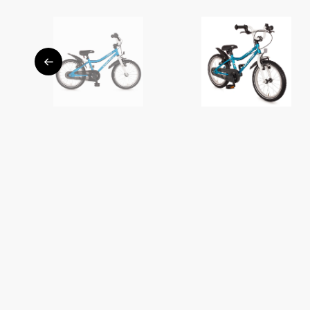
FAQ
Antworten
auf die
häufigsten
Fragen.
Blog
Tipps,
Trends und
Geschichten
aus der
Fahrradwelt.