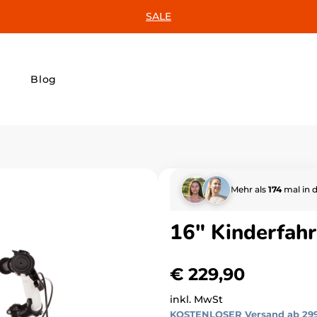
SALE
Blog
Mehr als
174
mal in 
16" Kinderfahr
Regulärer
€ 229,90
Preis
inkl. MwSt
KOSTENLOSER Versand ab 29