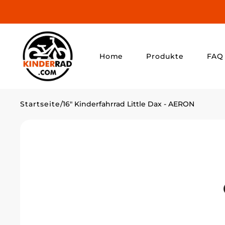
ZUM INHALT
SPRINGEN
Home
Produkte
FAQ
Home
Startseite
/
16" Kinderfahrrad Little Dax - AERON
Marken
Entdecke Top-
Marken für
Kinderfahrräder.
Kinderräder
Perfekt für die
ersten
Abenteuer auf
zwei Rädern.