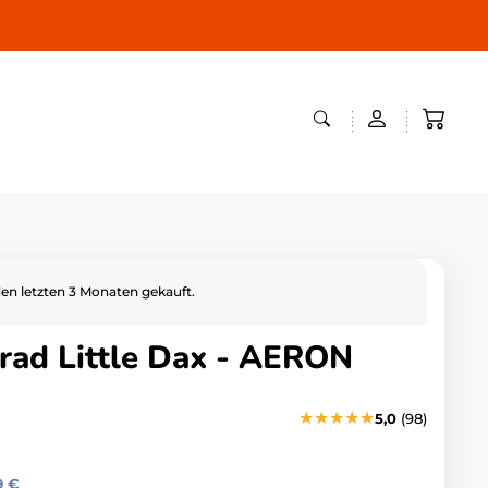
den letzten 3 Monaten gekauft.
rad Little Dax - AERON
★
★
★
★
★
5,0
(98)
9 €