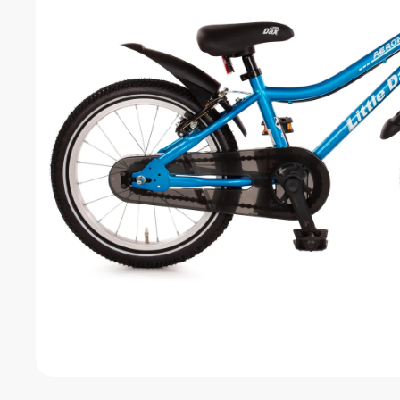
Junior-
Bikes
Coole
Bikes für
junge
Entdecker.
Zubehör
Alles, was das
Radfahren sicher
und komfortabel
macht.
Sales & B-
Ware
Starke
Angebote –
reduzierte
Preise für
clevere Käufer.