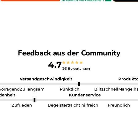
Feedback aus der Community
★
★
★
★
★
4.7
(26) Bewertungen
Versandgeschwindigkeit
Produktq
vorragend
Zu langsam
Pünktlich
Blitzschnell
Mangelha
denheit
Kundenservice
Zufrieden
Begeistert
Nicht hilfreich
Freundlich