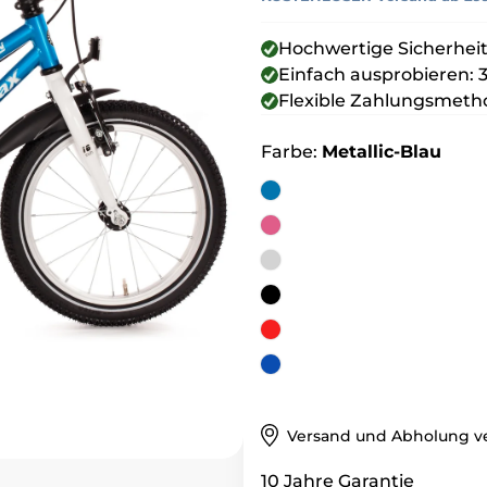
Hochwertige Sicherhei
Einfach ausprobieren:
Flexible Zahlungsmet
Farbe:
Metallic-Blau
Metallic-
Blau
Pink
Silber
Schwarz
Rot
Blau
Versand und Abholung v
10 Jahre Garantie